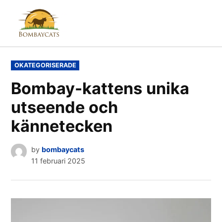
Skip
to
Bombay
content
Cats
POSTED
OKATEGORISERADE
IN
Bombay-kattens unika
utseende och
kännetecken
by
bombaycats
11 februari 2025