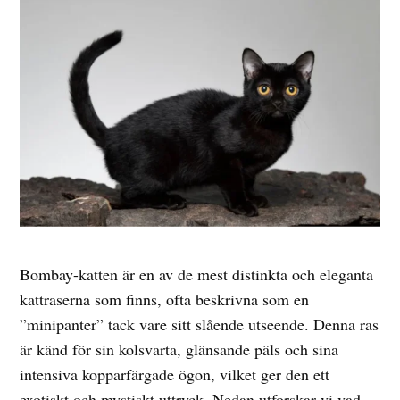
Bombay-katten är en av de mest distinkta och eleganta
kattraserna som finns, ofta beskrivna som en
”minipanter” tack vare sitt slående utseende. Denna ras
är känd för sin kolsvarta, glänsande päls och sina
intensiva kopparfärgade ögon, vilket ger den ett
exotiskt och mystiskt uttryck. Nedan utforskar vi vad